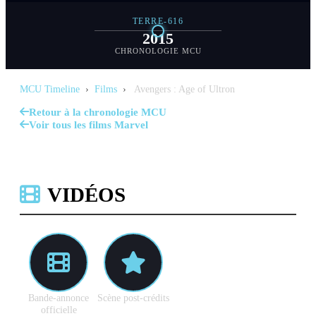
TERRE-616
2015
CHRONOLOGIE MCU
MCU Timeline
›
Films
›
Avengers : Age of Ultron
Retour à la chronologie MCU
Voir tous les films Marvel
VIDÉOS
Bande-annonce
Scène post-crédits
officielle