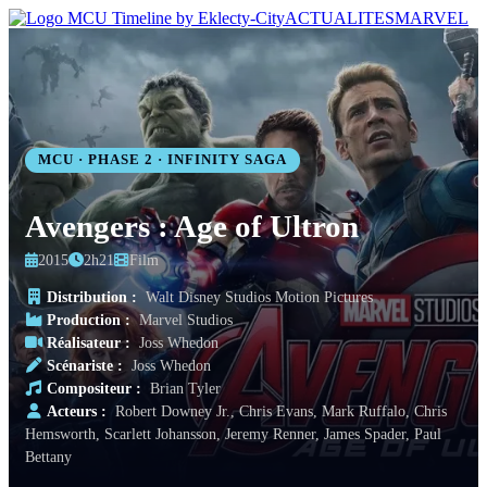
ACTUALITES
MARVEL
MCU · PHASE 2 · INFINITY SAGA
Avengers : Age of Ultron
2015
2h21
Film
Distribution :
Walt Disney Studios Motion Pictures
Production :
Marvel Studios
Réalisateur :
Joss Whedon
Scénariste :
Joss Whedon
Compositeur :
Brian Tyler
Acteurs :
Robert Downey Jr., Chris Evans, Mark Ruffalo, Chris
Hemsworth, Scarlett Johansson, Jeremy Renner, James Spader, Paul
Bettany