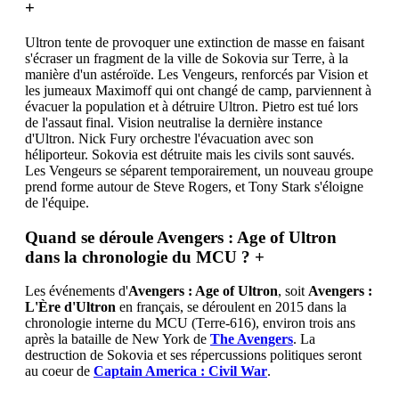
+
Ultron tente de provoquer une extinction de masse en faisant
s'écraser un fragment de la ville de Sokovia sur Terre, à la
manière d'un astéroïde. Les Vengeurs, renforcés par Vision et
les jumeaux Maximoff qui ont changé de camp, parviennent à
évacuer la population et à détruire Ultron. Pietro est tué lors
de l'assaut final. Vision neutralise la dernière instance
d'Ultron. Nick Fury orchestre l'évacuation avec son
héliporteur. Sokovia est détruite mais les civils sont sauvés.
Les Vengeurs se séparent temporairement, un nouveau groupe
prend forme autour de Steve Rogers, et Tony Stark s'éloigne
de l'équipe.
Quand se déroule Avengers : Age of Ultron
dans la chronologie du MCU ?
+
Les événements d'
Avengers : Age of Ultron
, soit
Avengers :
L'Ère d'Ultron
en français, se déroulent en 2015 dans la
chronologie interne du MCU (Terre-616), environ trois ans
après la bataille de New York de
The Avengers
. La
destruction de Sokovia et ses répercussions politiques seront
au coeur de
Captain America : Civil War
.