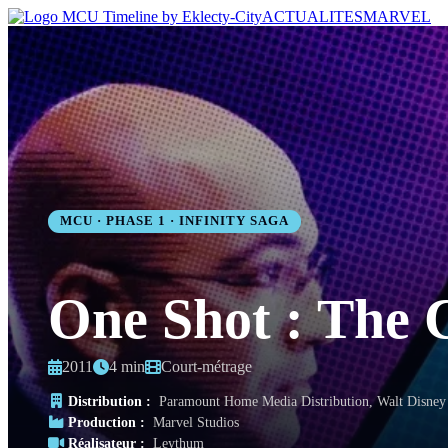
ACTUALITES
MARVEL
MCU · PHASE 1 · INFINITY SAGA
One Shot : The 
2011
4 min
Court-métrage
Distribution :
Paramount Home Media Distribution, Walt Disney
Production :
Marvel Studios
Réalisateur :
Leythum