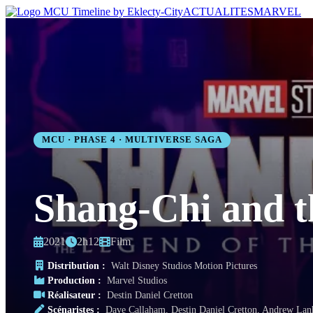
ACTUALITES
MARVEL
MCU · PHASE 4 · MULTIVERSE SAGA
Shang-Chi and t
2021
2h12
Film
Distribution :
Walt Disney Studios Motion Pictures
Production :
Marvel Studios
Réalisateur :
Destin Daniel Cretton
Scénaristes :
Dave Callaham, Destin Daniel Cretton, Andrew La