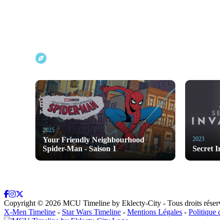
Explorer d'autres projets Marvel
2025
Your Friendly Neighbourhood
2023
Spider-Man - Saison 1
Secret I
Copyright ©
2026
MCU Timeline by Eklecty-City - Tous droits réservé
X-Men Timeline
-
Star Wars Timeline
-
Mentions Légales
-
Politique 