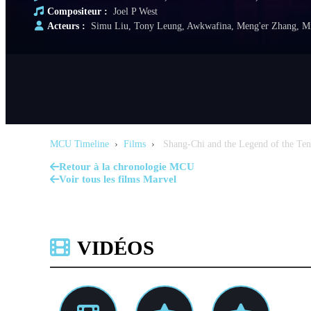
Compositeur :
Joel P West
Acteurs :
Simu Liu, Tony Leung, Awkwafina, Meng'er Zhang, Mi
MCU Timeline
›
Films
›
Shang-Chi and the Legend of the Ten
Retour à la chronologie MCU
Voir tous les films Marvel
VIDÉOS