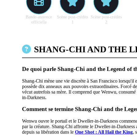
Bande-annonce
Scène post-crédits
Scène post-crédits
officielle
1
2
SHANG-CHI AND THE L
De quoi parle Shang-Chi and the Legend of t
Shang-Chi mène une vie discrète à San Francisco lorsqu'il
possède dix anneaux aux pouvoirs extraordinaires. Forcé de r
vécut autrefois sa mère. Il comprend que Wenwu, consumé par 
in-Darkness.
Comment se termine Shang-Chi and the Legen
Wenwu ouvre le portail et le Dweller-in-Darkness commence 
par la créature. Shang-Chi affronte le Dweller-in-Darkness av
depuis sa libération dans le
One Shot : All Hail the King
, 