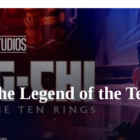
he Legend of the T
nham