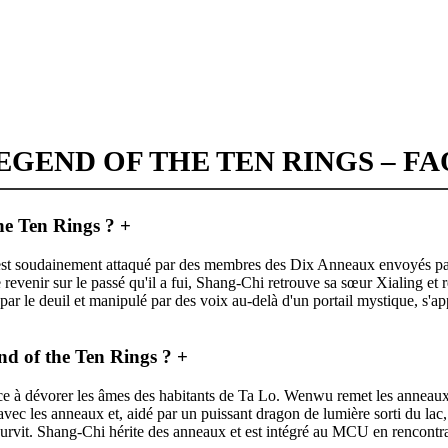
EGEND OF THE TEN RINGS – FA
he Ten Rings ?
+
 est soudainement attaqué par des membres des Dix Anneaux envoyés pa
evenir sur le passé qu'il a fui, Shang-Chi retrouve sa sœur Xialing et 
le deuil et manipulé par des voix au-delà d'un portail mystique, s'apprê
d of the Ten Rings ?
+
à dévorer les âmes des habitants de Ta Lo. Wenwu remet les anneaux à 
ec les anneaux et, aidé par un puissant dragon de lumière sorti du lac, l
survit. Shang-Chi hérite des anneaux et est intégré au MCU en rencon