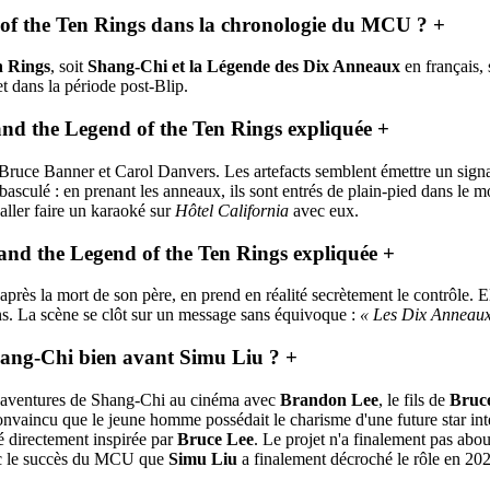
of the Ten Rings dans la chronologie du MCU ?
+
n Rings
, soit
Shang-Chi et la Légende des Dix Anneaux
en français,
t dans la période post-Blip.
and the Legend of the Ten Rings expliquée
+
ruce Banner et Carol Danvers. Les artefacts semblent émettre un sign
basculé : en prenant les anneaux, ils sont entrés de plain-pied dans le m
aller faire un karaoké sur
Hôtel California
avec eux.
and the Legend of the Ten Rings expliquée
+
rès la mort de son père, en prend en réalité secrètement le contrôle. El
ns. La scène se clôt sur un message sans équivoque :
« Les Dix Anneaux
Shang-Chi bien avant Simu Liu ?
+
s aventures de Shang-Chi au cinéma avec
Brandon Lee
, le fils de
Bruc
onvaincu que le jeune homme possédait le charisme d'une future star inte
é directement inspirée par
Bruce Lee
. Le projet n'a finalement pas about
avec le succès du MCU que
Simu Liu
a finalement décroché le rôle en 20