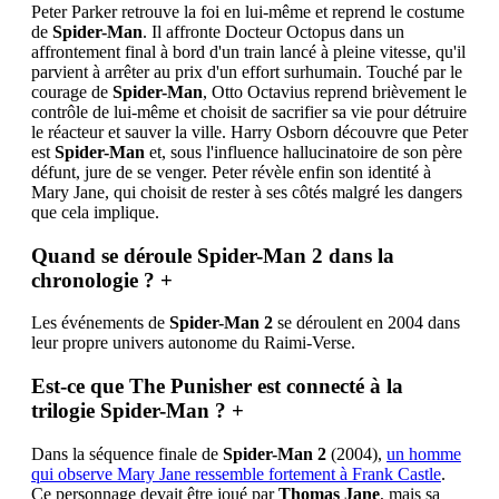
Peter Parker retrouve la foi en lui-même et reprend le costume
de
Spider-Man
. Il affronte Docteur Octopus dans un
affrontement final à bord d'un train lancé à pleine vitesse, qu'il
parvient à arrêter au prix d'un effort surhumain. Touché par le
courage de
Spider-Man
, Otto Octavius reprend brièvement le
contrôle de lui-même et choisit de sacrifier sa vie pour détruire
le réacteur et sauver la ville. Harry Osborn découvre que Peter
est
Spider-Man
et, sous l'influence hallucinatoire de son père
défunt, jure de se venger. Peter révèle enfin son identité à
Mary Jane, qui choisit de rester à ses côtés malgré les dangers
que cela implique.
Quand se déroule Spider-Man 2 dans la
chronologie ?
+
Les événements de
Spider-Man 2
se déroulent en 2004 dans
leur propre univers autonome du Raimi-Verse.
Est-ce que The Punisher est connecté à la
trilogie Spider-Man ?
+
Dans la séquence finale de
Spider-Man 2
(2004),
un homme
qui observe Mary Jane ressemble fortement à Frank Castle
.
Ce personnage devait être joué par
Thomas Jane
, mais sa