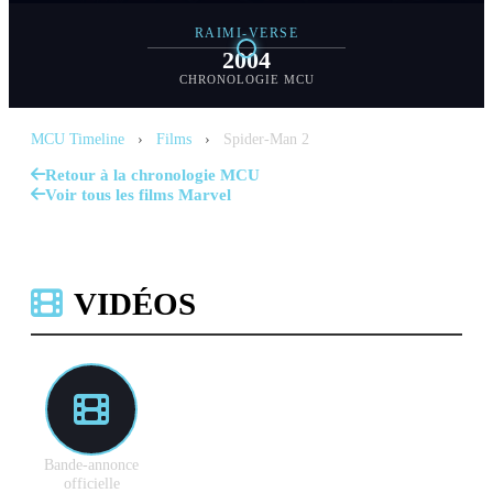
RAIMI-VERSE
2004
CHRONOLOGIE MCU
MCU Timeline
›
Films
›
Spider-Man 2
Retour à la chronologie MCU
Voir tous les films Marvel
VIDÉOS
Bande-annonce
officielle