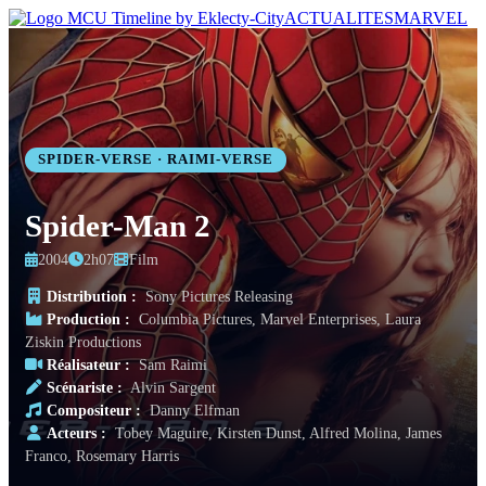
ACTUALITES
MARVEL
SPIDER-VERSE · RAIMI-VERSE
Spider-Man 2
2004
2h07
Film
Distribution :
Sony Pictures Releasing
Production :
Columbia Pictures, Marvel Enterprises, Laura
Ziskin Productions
Réalisateur :
Sam Raimi
Scénariste :
Alvin Sargent
Compositeur :
Danny Elfman
Acteurs :
Tobey Maguire, Kirsten Dunst, Alfred Molina, James
Franco, Rosemary Harris