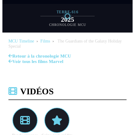
TERRE-616
2025
CHRONOLOGIE MCU
MCU Timeline
›
Films
›
The Guardians of the Galaxy Holiday
Special
Retour à la chronologie MCU
Voir tous les films Marvel
VIDÉOS