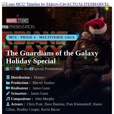
ACTUALITES
MARVEL
MCU · PHASE 4 · MULTIVERSE SAGA
The Guardians of the Galaxy
Holiday Special
2022
44 min
Special Presentation
Distribution :
Disney+
Production :
Marvel Studios
Réalisateur :
James Gunn
Scénariste :
James Gunn
Compositeur :
John Murphy
Acteurs :
Chris Pratt, Dave Bautista, Pom Klementieff, Karen
Gillan, Bradley Cooper, Kevin Bacon