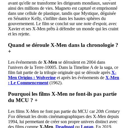
avant qu'elle ne transforme les dirigeants mondiaux, sauvant
ainsi des millions de vies. Magneto est capturé et emprisonné
dans une cellule de plastique, tandis que Mystique, déguisée
en Sénatrice Kelly, s'infiltre dans les hautes sphères du
gouvernement. Le film se conclut sur une note d'espoir, avec
Xavier et ses X-Men prêts à défendre un monde qui les craint
et les rejette.
Quand se déroule X-Men dans la chronologie ?
+
Les événements de
X-Men
se déroulent en 2004 dans
l'univers de la Terre-10005. Dans la Timeline A de la saga, ce
film fait partie de la trilogie originale qui se déroule après
X-
Men Origins : Wolverine
et après les événements de
X-Men
: Le Commencement
(1962).
Pourquoi les films X-Men ne font-ils pas partie
du MCU ?
+
Les films X-Men ne font pas partie du MCU car
20th Century
Fox
détenait les droits cinématographiques des X-Men depuis
1994, lui permettant de créer son propre univers distinct avec
des films comme
X-Men
,
Deadpool
ou
Logan
. En 2019,