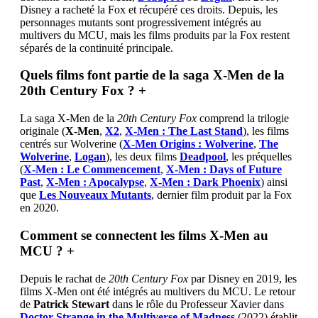
Disney a racheté la Fox et récupéré ces droits. Depuis, les
personnages mutants sont progressivement intégrés au
multivers du MCU, mais les films produits par la Fox restent
séparés de la continuité principale.
Quels films font partie de la saga X-Men de la
20th Century Fox ?
+
La saga X-Men de la
20th Century Fox
comprend la trilogie
originale (
X-Men
,
X2
,
X-Men : The Last Stand
), les films
centrés sur Wolverine (
X-Men Origins : Wolverine
,
The
Wolverine
,
Logan
), les deux films
Deadpool
, les préquelles
(
X-Men : Le Commencement
,
X-Men : Days of Future
Past
,
X-Men : Apocalypse
,
X-Men : Dark Phoenix
) ainsi
que
Les Nouveaux Mutants
, dernier film produit par la Fox
en 2020.
Comment se connectent les films X-Men au
MCU ?
+
Depuis le rachat de
20th Century Fox
par Disney en 2019, les
films X-Men ont été intégrés au multivers du MCU. Le retour
de
Patrick Stewart
dans le rôle du Professeur Xavier dans
Doctor Strange in the Multiverse of Madness
(2022) établit