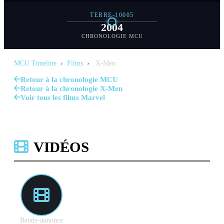
TERRE-10005
2004
CHRONOLOGIE MCU
MCU Timeline
›
Films
›
X-Men
Retour à la chronologie MCU
Retour à la chronologie X-Men
Voir tous les films Marvel
VIDÉOS
Bande-annonce