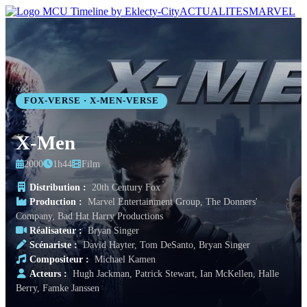
ACTUALITES
MARVEL
FOX-VERSE · X-MEN-VERSE
X-Men
2000
1h44
Film
Distribution :
20th Century Fox
Production :
Marvel Entertainment Group, The Donners'
Company, Bad Hat Harry Productions
Réalisateur :
Bryan Singer
Scénariste :
David Hayter, Tom DeSanto, Bryan Singer
Compositeur :
Michael Kamen
Acteurs :
Hugh Jackman, Patrick Stewart, Ian McKellen, Halle
Berry, Famke Janssen