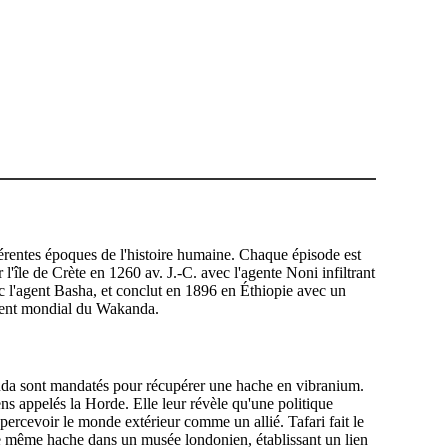
érentes époques de l'histoire humaine. Chaque épisode est
l'île de Crète en 1260 av. J.-C. avec l'agente Noni infiltrant
c l'agent Basha, et conclut en 1896 en Éthiopie avec un
gement mondial du Wakanda.
 Kuda sont mandatés pour récupérer une hache en vibranium.
ens appelés la Horde. Elle leur révèle qu'une politique
percevoir le monde extérieur comme un allié. Tafari fait le
tte même hache dans un musée londonien, établissant un lien