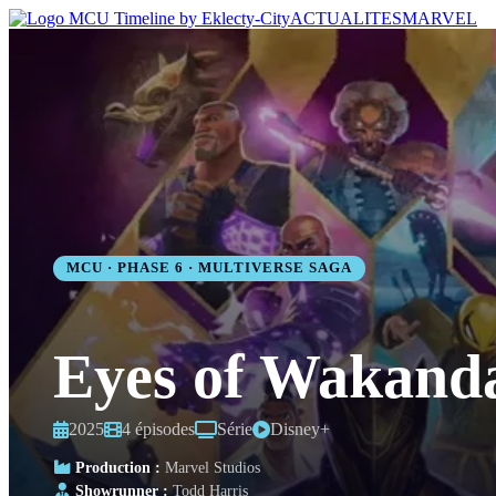
ACTUALITES
MARVEL
MCU · PHASE 6 · MULTIVERSE SAGA
Eyes of Wakanda
2025
4 épisodes
Série
Disney+
Production :
Marvel Studios
Showrunner :
Todd Harris