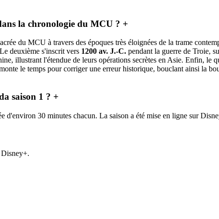
 dans la chronologie du MCU ?
+
Sacrée du MCU à travers des époques très éloignées de la trame contem
 Le deuxième s'inscrit vers
1200 av. J.-C.
pendant la guerre de Troie, s
ne, illustrant l'étendue de leurs opérations secrètes en Asie. Enfin, le
nte le temps pour corriger une erreur historique, bouclant ainsi la bou
da saison 1 ?
+
 d'environ 30 minutes chacun. La saison a été mise en ligne sur Disney
r Disney+.