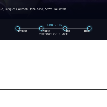
d, Jacques Colimon, Jona Xiao, Steve Toussaint
TERRE-616
1260BC
1200BC
1400
1896
CHRONOLOGIE MCU