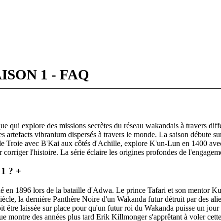
ISON 1 - FAQ
ue qui explore des missions secrètes du réseau wakandais à travers diff
s artefacts vibranium dispersés à travers le monde. La saison débute sur 
e de Troie avec B'Kai aux côtés d'Achille, explore K'un-Lun en 1400 ave
corriger l'histoire. La série éclaire les origines profondes de l'enga
 1 ?
+
tué en 1896 lors de la bataille d'Adwa. Le prince Tafari et son mentor
iècle, la dernière Panthère Noire d'un Wakanda futur détruit par des ali
 être laissée sur place pour qu'un futur roi du Wakanda puisse un jour 
logue montre des années plus tard Erik Killmonger s'apprêtant à voler ce