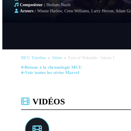
Compositeur :
Hesham Nazih
Acteurs :
Winnie Harlow, Cress Williams, Larry Herron, Adam Gol
MCU Timeline
›
Séries
›
Eyes of Wakanda - Saison 1
Retour à la chronologie MCU
Voir toutes les séries Marvel
VIDÉOS