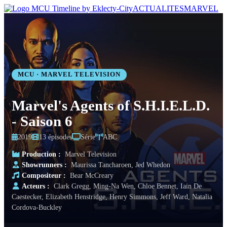
ACTUALITES
MARVEL
MCU · MARVEL TELEVISION
Marvel's Agents of S.H.I.E.L.D.
- Saison 6
2019
13 épisodes
Série
ABC
Production :
Marvel Television
Showrunners :
Maurissa Tancharoen, Jed Whedon
Compositeur :
Bear McCreary
Acteurs :
Clark Gregg, Ming-Na Wen, Chloe Bennet, Iain De
Caestecker, Elizabeth Henstridge, Henry Simmons, Jeff Ward, Natalia
Cordova-Buckley