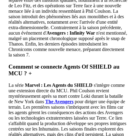
séparée entre des missions spatiales, notamment à la recherche
de Leo Fitz, et des opérations sur Terre face à une nouvelle
menace liée à un individu ressemblant à Phil Coulson. La
saison introduit des phénomènes liés aux monolithes et à des
réalités alternatives, notamment avec l'arrivée d'une entité
extra-dimensionnelle. Contrairement à la saison précédente,
aucun événement d'
Avengers : Infinity War
n'est mentionné,
malgré un placement chronologique supposé après le snap de
Thanos. Enfin, les derniers épisodes introduisent les
Chronicoms comme nouvelle menace, préparant directement
la saison 7.
Comment se connecte Agents Of SHIELD au
MCU ?
+
La série
Marvel : Les Agents du SHIELD
s'intègre comme
une extension directe du MCU. Phil Coulson revient
mystérieusement après sa mort contre Loki durant la bataille
de New York dans
The Avengers
pour diriger une équipe de
terrain. Les premières saisons s'imbriquent avec les films car
les agents gèrent les conséquences des actions des Avengers
ou les technologies extraterrestres laissées sur Terre. Ce lien
s'affaiblit quand la production développe ses propres intrigues
centrées sur les Inhumains. Les saisons finales explorent des
réalités alternatives, mais des clins d'œil persistent. La saison