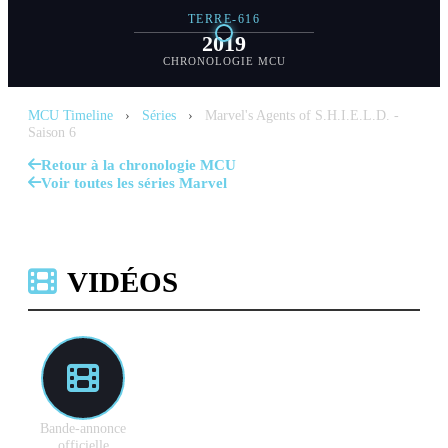
TERRE-616
2019
CHRONOLOGIE MCU
MCU Timeline
›
Séries
›
Marvel's Agents of S.H.I.E.L.D. -
Saison 6
Retour à la chronologie MCU
Voir toutes les séries Marvel
VIDÉOS
Bande-annonce
officielle