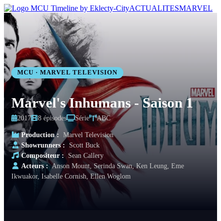
ACTUALITES
MARVEL
MCU · MARVEL TELEVISION
Marvel's Inhumans - Saison 1
2017
8 épisodes
Série
ABC
Production :
Marvel Television
Showrunners :
Scott Buck
Compositeur :
Sean Callery
Acteurs :
Anson Mount, Serinda Swan, Ken Leung, Eme
Ikwuakor, Isabelle Cornish, Ellen Woglom