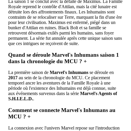
La saison 1 se conclut avec la défaite de Maximus. La Famille
Royale reprend le contrôle d'Attilan, mais la cité lunaire est
détruite lors des affrontements finaux. Les Inhumains sont
contraints de se relocaliser sur Terre, marquant la fin d'une ère
pour leur civilisation. Maximus est enfermé, piégé dans un
bunker d'Attilan en ruines. Black Bolt et sa famille se
retrouvent désormais exilés parmi les humains, sans foyer
permanent. La série fut annulée après cette unique saison sans
que ces intrigues ne reçoivent de suite.
Quand se déroule Marvel's Inhumans saison 1
dans la chronologie du MCU ?
+
La première saison de
Marvel's Inhumans
se déroule en
2017
au sein de la chronologie du MCU. Ce placement
temporel ancre les aventures de la Famille Royale à une
période où l'existence des Inhumains est déjà connue, suite
aux événements survenus dans la série
Marvel's Agents of
S.H.I.E.L.D.
.
Comment se connecte Marvel's Inhumans au
MCU ?
+
La connexion avec l'univers Marvel repose sur l'introduction