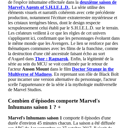
de l'espèce inhumaine effectuée dans la
deuxième saison de
Marvel's Agents of S.H.I.E.L.D.
. La série utilise des
éléments visuels et narratifs cohérents avec cette précédente
production, notamment l'écriture extraterrestre mystérieuse et
les cristaux terrigènes bleus, dont le design respecte
scrupuleusement celui établi par le S.H.I.E.L.D. sur le terrain.
Les créateurs veillent à ce que les règles de cet univers
s'appliquent ici, confirmant que les personnages évoluent dans
le même monde que les Avengers. Le lien se renforce par des
thématiques communes avec les films de la franchise, comme
la destruction d'une cité ancestrale faisant écho au sort
d'Asgard dans
Thor : Ragnarok
. Enfin, la légitimité de la
série au sein du MCU se voit confirmée par le retour de
l'acteur
Anson Mount
dans le film
Doctor Strange in the
Multiverse of Madness
. En reprenant son rôle de Black Bolt
pour incarner une version alternative du personnage, l'acteur
scelle l'appartenance de la série à la mythologie multiverselle
de Marvel Studios.
Combien d'épisodes comporte Marvel's
Inhumans saison 1 ?
+
Marvel's Inhumans saison 1
comporte 8 épisodes d'une
durée d'environ 45 minutes chacun. La saison a été diffusée