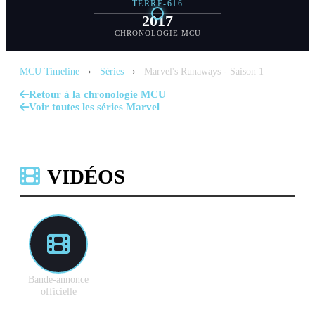
TERRE-616
2017
CHRONOLOGIE MCU
MCU Timeline
›
Séries
›
Marvel's Runaways - Saison 1
Retour à la chronologie MCU
Voir toutes les séries Marvel
VIDÉOS
Bande-annonce
officielle