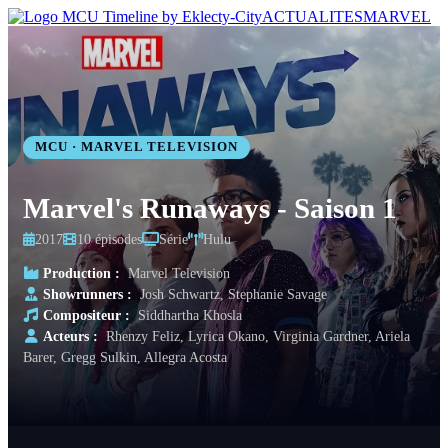
ACTUALITES
MARVEL
MCU · MARVEL TELEVISION
Marvel's Runaways - Saison 1
2017
10 épisodes
Série
Hulu
Production :
Marvel Television
Showrunners :
Josh Schwartz, Stephanie Savage
Compositeur :
Siddhartha Khosla
Acteurs :
Rhenzy Feliz, Lyrica Okano, Virginia Gardner, Ariela
Barer, Gregg Sulkin, Allegra Acosta