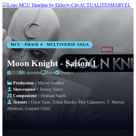
ACTUALITES
MARVEL
MCU · PHASE 4 · MULTIVERSE SAGA
Moon Knight - Saison 1
2022
6 épisodes
Série
Disney+
Production :
Marvel Studios
Showrunner :
Jeremy Slater
Compositeur :
Hesham Nazih
Acteurs :
Oscar Isaac, Ethan Hawke, May Calamawy, F. Murray
Abraham, Gaspard Ulliel