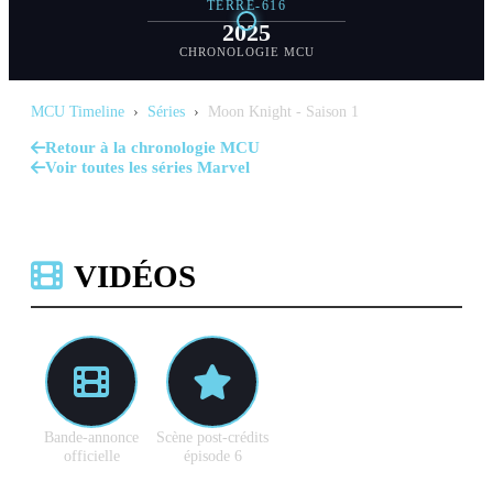
TERRE-616
2025
CHRONOLOGIE MCU
MCU Timeline
›
Séries
›
Moon Knight - Saison 1
Retour à la chronologie MCU
Voir toutes les séries Marvel
VIDÉOS
Bande-annonce
Scène post-crédits
officielle
épisode 6