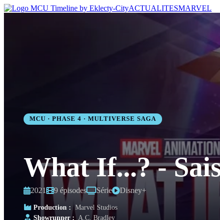
ACTUALITES
MARVEL
MCU · PHASE 4 · MULTIVERSE SAGA
What If...? - Sai
2021
9 épisodes
Série
Disney+
Production :
Marvel Studios
Showrunner :
A.C. Bradley