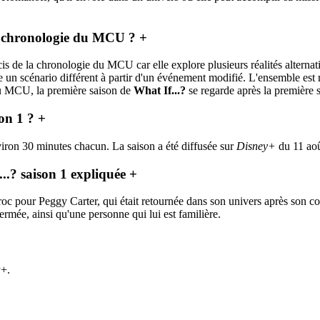
la chronologie du MCU ?
+
is de la chronologie du MCU car elle explore plusieurs réalités altern
 un scénario différent à partir d'un événement modifié. L'ensemble est re
du MCU, la première saison de
What If...?
se regarde après la première 
son 1 ?
+
iron 30 minutes chacun. La saison a été diffusée sur
Disney+
du 11 aoû
...? saison 1 expliquée
+
c pour Peggy Carter, qui était retournée dans son univers après son com
e, ainsi qu'une personne qui lui est familière.
y+.