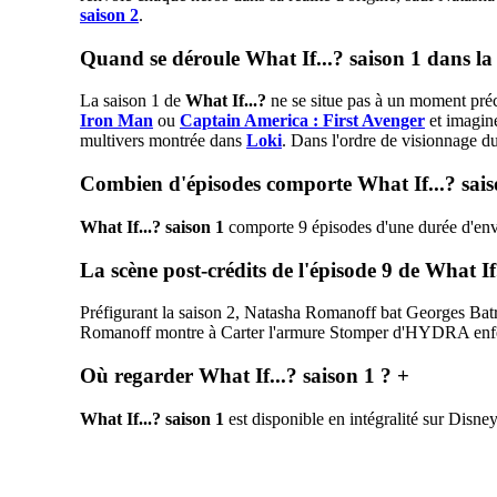
saison 2
.
Quand se déroule What If...? saison 1 dans 
La saison 1 de
What If...?
ne se situe pas à un moment préc
Iron Man
ou
Captain America : First Avenger
et imagine
multivers montrée dans
Loki
. Dans l'ordre de visionnage 
Combien d'épisodes comporte What If...? sai
What If...? saison 1
comporte 9 épisodes d'une durée d'env
La scène post-crédits de l'épisode 9 de What If
Préfigurant la saison 2, Natasha Romanoff bat Georges Batro
Romanoff montre à Carter l'armure Stomper d'HYDRA enfermé
Où regarder What If...? saison 1 ?
+
What If...? saison 1
est disponible en intégralité sur Disne