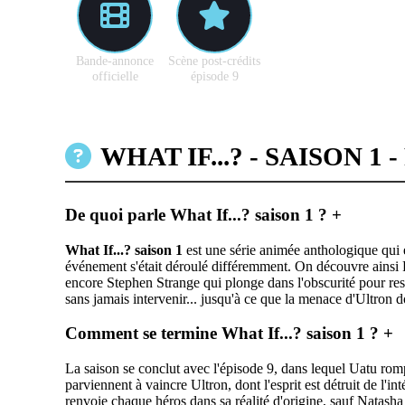
Bande-annonce
Scène post-crédits
officielle
épisode 9
WHAT IF...? - SAISON 1 
De quoi parle What If...? saison 1 ?
+
What If...? saison 1
est une série animée anthologique qui 
événement s'était déroulé différemment. On découvre ainsi P
encore Stephen Strange qui plonge dans l'obscurité pour ress
sans jamais intervenir... jusqu'à ce que la menace d'Ultron do
Comment se termine What If...? saison 1 ?
+
La saison se conclut avec l'épisode 9, dans lequel Uatu rompt
parviennent à vaincre Ultron, dont l'esprit est détruit de l
renvoie chaque héros dans sa réalité d'origine, sauf Natash