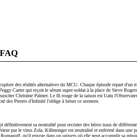
- FAQ
explore des réalités alternatives du MCU. Chaque épisode repart d'un mo
eggy Carter qui reçoit le sérum super-soldat à la place de Steve Rogers
usciter Christine Palmer. Le fil rouge de la saison est Uatu l'Observateu
té des Pierres d'Infinité l'oblige à briser ce serment.
 définitivement sa neutralité pour recruter des héros issus de différentes
'intérieur par le virus Zola. Killmonger est neutralisé et enfermé dans 
a Romanoff, qu'il envoie dans un univers où elle peut accomplir sa miss