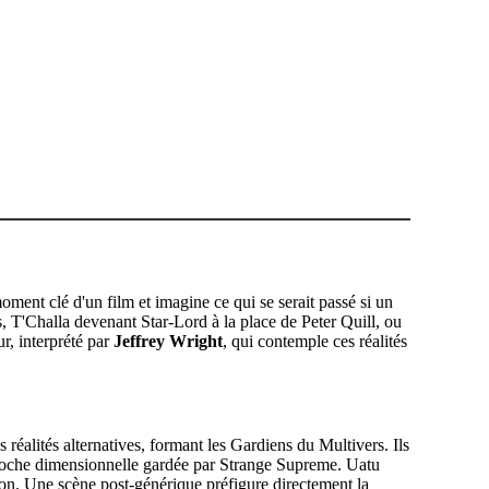
ment clé d'un film et imagine ce qui se serait passé si un
, T'Challa devenant Star-Lord à la place de Peter Quill, ou
r, interprété par
Jeffrey Wright
, qui contemple ces réalités
 réalités alternatives, formant les Gardiens du Multivers. Ils
une poche dimensionnelle gardée par Strange Supreme. Uatu
ion. Une scène post-générique préfigure directement la