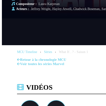
Compositeur :
Laura Karpman
Acteurs :
Jeffrey Wright, Hayley Atwell, Chadwick Boseman, Sam
MCU Timeline
›
Séries
›
What If...? - Saison 1
Retour à la chronologie MCU
Voir toutes les séries Marvel
VIDÉOS