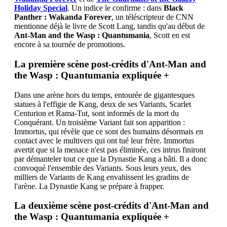
Holiday Special
. Un indice le confirme : dans
Black
Panther : Wakanda Forever
, un téléscripteur de CNN
mentionne déjà le livre de Scott Lang, tandis qu'au début de
Ant-Man and the Wasp : Quantumania
, Scott en est
encore à sa tournée de promotions.
La première scène post-crédits d'Ant-Man and
the Wasp : Quantumania expliquée
+
Dans une arène hors du temps, entourée de gigantesques
statues à l'effigie de Kang, deux de ses Variants, Scarlet
Centurion et Rama-Tut, sont informés de la mort du
Conquérant. Un troisième Variant fait son apparition :
Immortus, qui révèle que ce sont des humains désormais en
contact avec le multivers qui ont tué leur frère. Immortus
avertit que si la menace n'est pas éliminée, ces intrus finiront
par démanteler tout ce que la Dynastie Kang a bâti. Il a donc
convoqué l'ensemble des Variants. Sous leurs yeux, des
milliers de Variants de Kang envahissent les gradins de
l'arène. La Dynastie Kang se prépare à frapper.
La deuxième scène post-crédits d'Ant-Man and
the Wasp : Quantumania expliquée
+