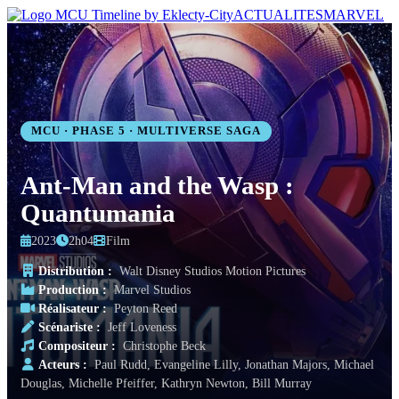
ACTUALITES
MARVEL
MCU · PHASE 5 · MULTIVERSE SAGA
Ant-Man and the Wasp :
Quantumania
2023
2h04
Film
Distribution :
Walt Disney Studios Motion Pictures
Production :
Marvel Studios
Réalisateur :
Peyton Reed
Scénariste :
Jeff Loveness
Compositeur :
Christophe Beck
Acteurs :
Paul Rudd, Evangeline Lilly, Jonathan Majors, Michael
Douglas, Michelle Pfeiffer, Kathryn Newton, Bill Murray