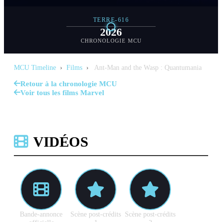
TERRE-616
2026
CHRONOLOGIE MCU
MCU Timeline
›
Films
›
Ant-Man and the Wasp : Quantumania
Retour à la chronologie MCU
Voir tous les films Marvel
VIDÉOS
Bande-annonce
Scène post-crédits
Scène post-crédits