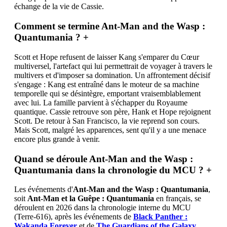
échange de la vie de Cassie.
Comment se termine Ant-Man and the Wasp :
Quantumania ?
+
Scott et Hope refusent de laisser Kang s'emparer du Cœur
multiversel, l'artefact qui lui permettrait de voyager à travers le
multivers et d'imposer sa domination. Un affrontement décisif
s'engage : Kang est entraîné dans le moteur de sa machine
temporelle qui se désintègre, emportant vraisemblablement
avec lui. La famille parvient à s'échapper du Royaume
quantique. Cassie retrouve son père, Hank et Hope rejoignent
Scott. De retour à San Francisco, la vie reprend son cours.
Mais Scott, malgré les apparences, sent qu'il y a une menace
encore plus grande à venir.
Quand se déroule Ant-Man and the Wasp :
Quantumania dans la chronologie du MCU ?
+
Les événements d'
Ant-Man and the Wasp : Quantumania
,
soit
Ant-Man et la Guêpe : Quantumania
en français, se
déroulent en 2026 dans la chronologie interne du MCU
(Terre-616), après les événements de
Black Panther :
Wakanda Forever
et de
The Guardians of the Galaxy