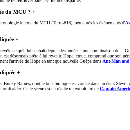
bilité de retrouver Janet, sa femme disparue.
ogie du MCU ?
+
hronologie interne du MCU (Terre-616), peu après les événements d'
Av
pliquée
+
révèle ce qu'il lui cachait depuis des années : une combinaison de la Gu
 est désormais prête à lui revenir. Hope, émue, comprend que son père l
ment l'arrivée de Hope en tant que nouvelle Guêpe dans
Ant-Man and
pliquée
+
 Bucky Barnes, dont le bras bionique est coincé dans un étau. Steve re
rrait aider. Cette scène est en réalité un extrait tiré de
Captain Americ
.