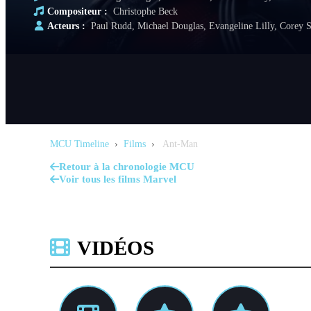
Compositeur :
Christophe Beck
Acteurs :
Paul Rudd, Michael Douglas, Evangeline Lilly, Corey S
MCU Timeline
›
Films
›
Ant-Man
Retour à la chronologie MCU
Voir tous les films Marvel
VIDÉOS