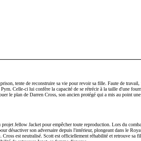
son, tente de reconstruire sa vie pour revoir sa fille. Faute de travail,
m. Celle-ci lui confère la capacité de se rétrécir à la taille d'une four
er le plan de Darren Cross, son ancien protégé qui a mis au point une ve
s du projet Jellow Jacket pour empêcher toute reproduction. Lors du comb
pour désactiver son adversaire depuis l'intérieur, plongeant dans le Roya
Cross est neutralisé. Scott est officiellement réhabilité et retrouve sa f