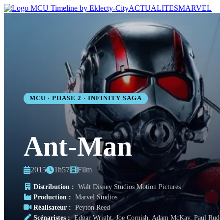
ACTUALITES
MARVEL
MCU · PHASE 2 · INFINITY SAGA
Ant-Man
2015
1h57
Film
Distribution :
Walt Disney Studios Motion Pictures
Production :
Marvel Studios
Réalisateur :
Peyton Reed
Scénaristes :
Edgar Wright, Joe Cornish, Adam McKay, Paul Rud