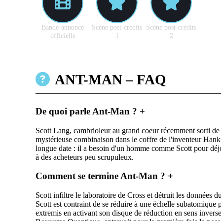
Bande-annonce
Scène post-crédits
Scène post-crédits
officielle
1
2
ANT-MAN – FAQ
De quoi parle Ant-Man ?
+
Scott Lang, cambrioleur au grand coeur récemment sorti de pri
mystérieuse combinaison dans le coffre de l'inventeur Hank Py
longue date : il a besoin d'un homme comme Scott pour déjou
à des acheteurs peu scrupuleux.
Comment se termine Ant-Man ?
+
Scott infiltre le laboratoire de Cross et détruit les donnée
Scott est contraint de se réduire à une échelle subatomique 
extremis en activant son disque de réduction en sens inverse. 