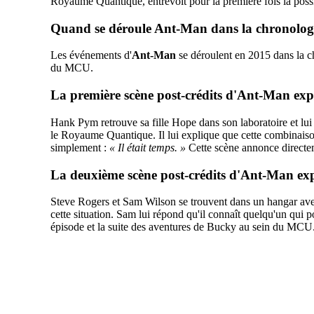
Royaume Quantique, entrevoit pour la première fois la possi
Quand se déroule Ant-Man dans la chronol
Les événements d'
Ant-Man
se déroulent en 2015 dans la c
du MCU.
La première scène post-crédits d'Ant-Man ex
Hank Pym retrouve sa fille Hope dans son laboratoire et lui 
le Royaume Quantique. Il lui explique que cette combinaison
simplement :
« Il était temps. »
Cette scène annonce directe
La deuxième scène post-crédits d'Ant-Man ex
Steve Rogers et Sam Wilson se trouvent dans un hangar avec
cette situation. Sam lui répond qu'il connaît quelqu'un qui pou
épisode et la suite des aventures de Bucky au sein du MCU