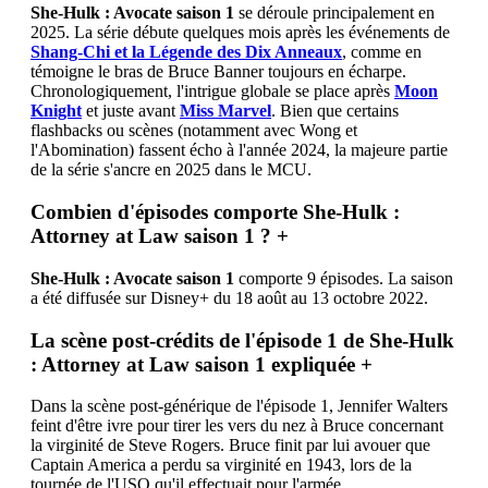
She-Hulk : Avocate saison 1
se déroule principalement en
2025. La série débute quelques mois après les événements de
Shang-Chi et la Légende des Dix Anneaux
, comme en
témoigne le bras de Bruce Banner toujours en écharpe.
Chronologiquement, l'intrigue globale se place après
Moon
Knight
et juste avant
Miss Marvel
. Bien que certains
flashbacks ou scènes (notamment avec Wong et
l'Abomination) fassent écho à l'année 2024, la majeure partie
de la série s'ancre en 2025 dans le MCU.
Combien d'épisodes comporte She-Hulk :
Attorney at Law saison 1 ?
+
She-Hulk : Avocate saison 1
comporte 9 épisodes. La saison
a été diffusée sur Disney+ du 18 août au 13 octobre 2022.
La scène post-crédits de l'épisode 1 de She-Hulk
: Attorney at Law saison 1 expliquée
+
Dans la scène post-générique de l'épisode 1, Jennifer Walters
feint d'être ivre pour tirer les vers du nez à Bruce concernant
la virginité de Steve Rogers. Bruce finit par lui avouer que
Captain America a perdu sa virginité en 1943, lors de la
tournée de l'USO qu'il effectuait pour l'armée.