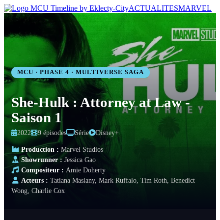
ACTUALITES
MARVEL
MCU · PHASE 4 · MULTIVERSE SAGA
She-Hulk : Attorney at Law -
Saison 1
2022
9 épisodes
Série
Disney+
Production :
Marvel Studios
Showrunner :
Jessica Gao
Compositeur :
Amie Doherty
Acteurs :
Tatiana Maslany, Mark Ruffalo, Tim Roth, Benedict
Wong, Charlie Cox