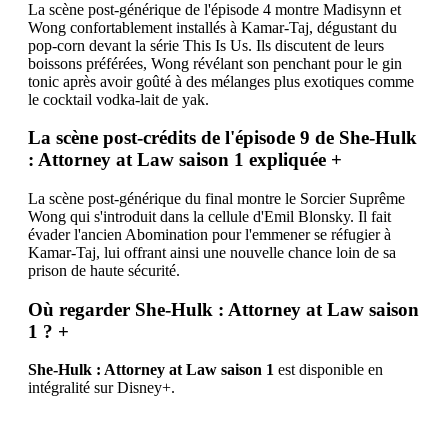
La scène post-générique de l'épisode 4 montre Madisynn et
Wong confortablement installés à Kamar-Taj, dégustant du
pop-corn devant la série This Is Us. Ils discutent de leurs
boissons préférées, Wong révélant son penchant pour le gin
tonic après avoir goûté à des mélanges plus exotiques comme
le cocktail vodka-lait de yak.
La scène post-crédits de l'épisode 9 de She-Hulk
: Attorney at Law saison 1 expliquée
+
La scène post-générique du final montre le Sorcier Suprême
Wong qui s'introduit dans la cellule d'Emil Blonsky. Il fait
évader l'ancien Abomination pour l'emmener se réfugier à
Kamar-Taj, lui offrant ainsi une nouvelle chance loin de sa
prison de haute sécurité.
Où regarder She-Hulk : Attorney at Law saison
1 ?
+
She-Hulk : Attorney at Law saison 1
est disponible en
intégralité sur Disney+.