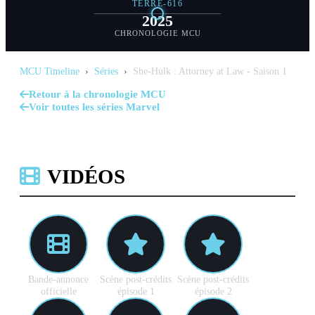
TERRE-616
2025
CHRONOLOGIE MCU
MCU Timeline
›
Séries
›
She-Hulk : Attorney at Law - Saison 1
Retour à la chronologie MCU
Voir toutes les séries Marvel
VIDÉOS
Bande-annonce
Scène post-crédits
Scène post-crédits
officielle
épisode 1
épisode 2