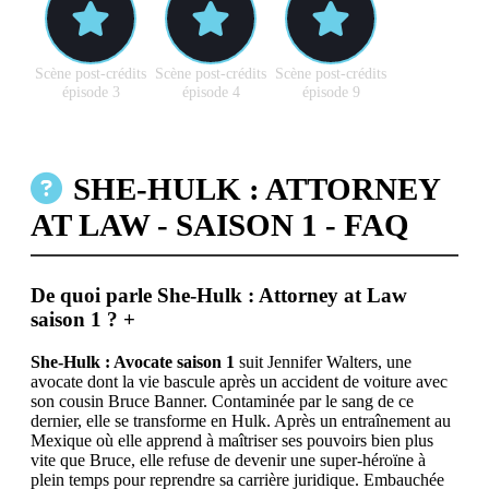
Scène post-crédits
Scène post-crédits
Scène post-crédits
épisode 3
épisode 4
épisode 9
SHE-HULK : ATTORNEY
AT LAW - SAISON 1 - FAQ
De quoi parle She-Hulk : Attorney at Law
saison 1 ?
+
She-Hulk : Avocate saison 1
suit Jennifer Walters, une
avocate dont la vie bascule après un accident de voiture avec
son cousin Bruce Banner. Contaminée par le sang de ce
dernier, elle se transforme en Hulk. Après un entraînement au
Mexique où elle apprend à maîtriser ses pouvoirs bien plus
vite que Bruce, elle refuse de devenir une super-héroïne à
plein temps pour reprendre sa carrière juridique. Embauchée