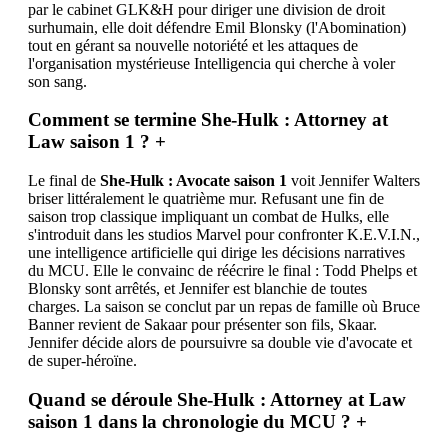
par le cabinet GLK&H pour diriger une division de droit
surhumain, elle doit défendre Emil Blonsky (l'Abomination)
tout en gérant sa nouvelle notoriété et les attaques de
l'organisation mystérieuse Intelligencia qui cherche à voler
son sang.
Comment se termine She-Hulk : Attorney at
Law saison 1 ?
+
Le final de
She-Hulk : Avocate saison 1
voit Jennifer Walters
briser littéralement le quatrième mur. Refusant une fin de
saison trop classique impliquant un combat de Hulks, elle
s'introduit dans les studios Marvel pour confronter K.E.V.I.N.,
une intelligence artificielle qui dirige les décisions narratives
du MCU. Elle le convainc de réécrire le final : Todd Phelps et
Blonsky sont arrêtés, et Jennifer est blanchie de toutes
charges. La saison se conclut par un repas de famille où Bruce
Banner revient de Sakaar pour présenter son fils, Skaar.
Jennifer décide alors de poursuivre sa double vie d'avocate et
de super-héroïne.
Quand se déroule She-Hulk : Attorney at Law
saison 1 dans la chronologie du MCU ?
+