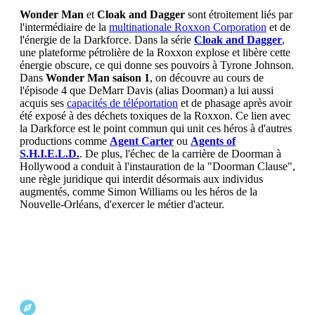
Wonder Man
et
Cloak and Dagger
sont étroitement liés par
l'intermédiaire de la
multinationale Roxxon Corporation
et de
l'énergie de la Darkforce. Dans la série
Cloak and Dagger
,
une plateforme pétrolière de la Roxxon explose et libère cette
énergie obscure, ce qui donne ses pouvoirs à Tyrone Johnson.
Dans
Wonder Man saison 1
, on découvre au cours de
l'épisode 4 que DeMarr Davis (alias Doorman) a lui aussi
acquis ses
capacités de téléportation
et de phasage après avoir
été exposé à des déchets toxiques de la Roxxon. Ce lien avec
la Darkforce est le point commun qui unit ces héros à d'autres
productions comme
Agent Carter
ou
Agents of
S.H.I.E.L.D.
. De plus, l'échec de la carrière de Doorman à
Hollywood a conduit à l'instauration de la "Doorman Clause",
une règle juridique qui interdit désormais aux individus
augmentés, comme Simon Williams ou les héros de la
Nouvelle-Orléans, d'exercer le métier d'acteur.
Explorer d'autres projets Marvel