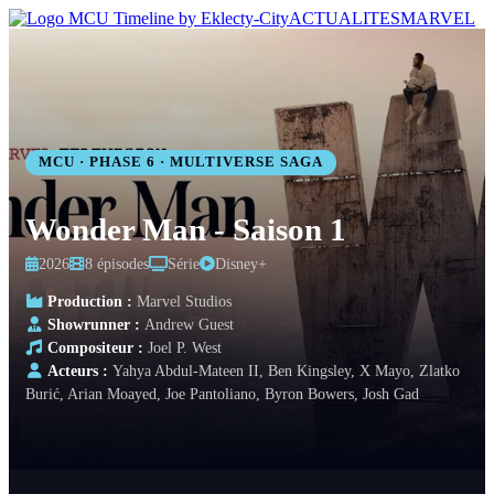
ACTUALITES
MARVEL
MCU · PHASE 6 · MULTIVERSE SAGA
Wonder Man - Saison 1
2026
8 épisodes
Série
Disney+
Production :
Marvel Studios
Showrunner :
Andrew Guest
Compositeur :
Joel P. West
Acteurs :
Yahya Abdul-Mateen II, Ben Kingsley, X Mayo, Zlatko
Burić, Arian Moayed, Joe Pantoliano, Byron Bowers, Josh Gad