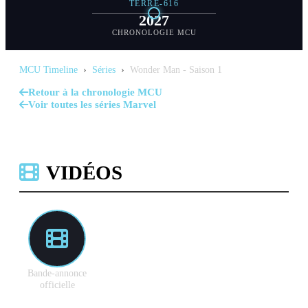
TERRE-616
2027
CHRONOLOGIE MCU
MCU Timeline
›
Séries
›
Wonder Man - Saison 1
Retour à la chronologie MCU
Voir toutes les séries Marvel
VIDÉOS
Bande-annonce
officielle